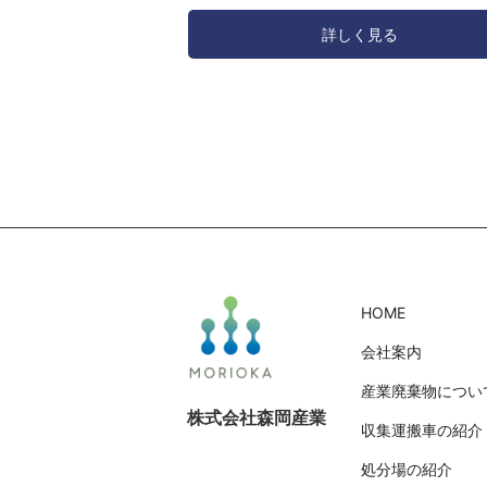
日間にわたり皆様にはご迷惑をお掛けしますが、
詳しく見る
力賜りますようお願い致します。 尚、弊社収集運
約は早めのご連絡を頂きますよう併せてお願い申し
す。【休 業 日】 前期 令和6年4月27日(土)~令和6
日(月) 後期 令和6年5月03日(金)~令和6年5月06日
業再開日 】令和6年5月7日(火) 8:00~
HOME
会社案内
産業廃棄物につい
株式会社森岡産業
収集運搬車の紹介
処分場の紹介