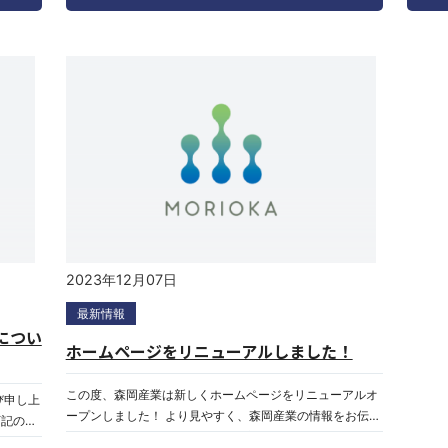
ご不便を
すよう
愛顧に心より御礼申し上げますと共に、皆様のご多幸をお
いります
します
祈り致します。 年内営業 令和6年12月25日㈬
申し上げ
す。 
16：00迄（受付）年始営業 令和7年 1月 6日㈪
後： 令
日 令
10：00から営業開始
曜日・
す
業の際
2023年12月07日
最新情報
につい
ホームページをリニューアルしました！
この度、森岡産業は新しくホームページをリニューアルオ
び申し上
ープンしました！ より見やすく、森岡産業の情報をお伝え
下記の通
できるようにデザインや構成を一新しております。今後と
合わせ7