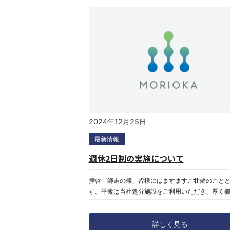
2024年12月25日
最新情報
週休2日制の実施について
拝啓 師走の候、皆様にはますますご壮健のこと
す。平素は当社処分施設をご利用いただき、厚く
上げます。さて、当社は従来から慣例に従い第2・
および日曜を休日としてまいりましたが、働き方
詳しく見る
環として、誠に勝手ながら下記のとおり週休2日制