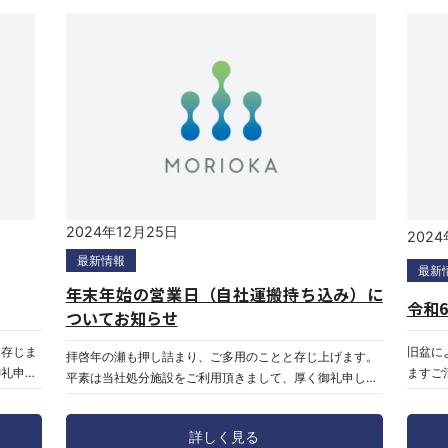
2024年12月25日
2024
最新情報
最新
年末年始の営業日（自社運搬持ち込み）に
令和
ついてお知らせ
と存じま
旧盆に
拝啓年の瀬も押し詰まり、ご多用のことと存じ上げます。
御礼申し
ますご
平素は当社処分施設をご利用頂きまして、厚く御礼申し上
4土曜日
施設を
げます。さて、誠に勝手ながら、弊社の年末年始の営業
改革の一
旧盆休
は、下記のとおりとさせていただきます。皆様には、大変
詳しく見る
を実施
の交換
ご迷惑をお掛けしますが、何卒ご容赦願います。本年中ご