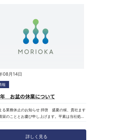
年08月14日
情報
6年 お盆の休業について
よる業務休止のお知らせ 拝啓 盛夏の候、貴社ます
清栄のこととお慶び申し上げます。平素は当社処分
ご利用頂きまして、厚く御礼申し上げます。さて、
みとして下記の通り業務を休止致します。コンテナ
詳しく見る
、設置、引揚につきましては早めのご連絡を頂きま