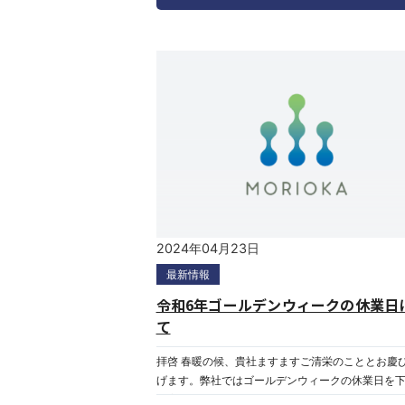
させていただくことになりました。当面は何かと
おかけするとは存じますが、万全の準備をしてま
ので、何卒ご理解とご協力を賜りますようお願い
ます。 変更前： 第2・4土曜日及び日曜日 変更
和7年1月6日(月)より 完全週休二日制(土
日曜日) ※お盆や年末年始、その他臨時休
はその都度お知らせいたします。
2024年04月23日
最新情報
令和6年ゴールデンウィークの休業日
て
拝啓 春暖の候、貴社ますますご清栄のこととお慶
げます。弊社ではゴールデンウィークの休業日を
り実施することになりま した。休業が前期、後期