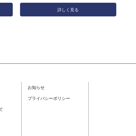
もどうぞよろしくお願い申し上げます。
何卒ご協
詳しく見る
搬のご予
上げ ま
年4月29
(月)【営
お知らせ
プライバシーポリシー
て