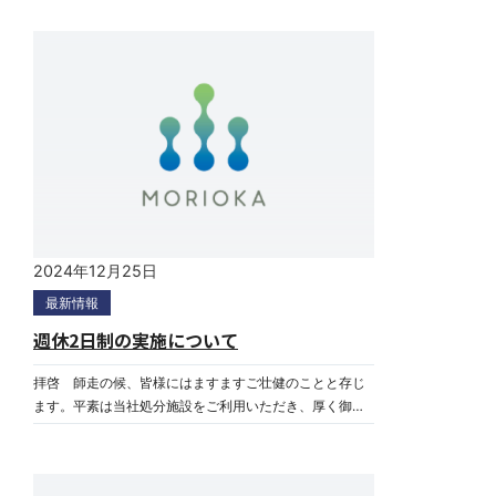
2024年12月25日
最新情報
週休2日制の実施について
拝啓 師走の候、皆様にはますますご壮健のことと存じ
ます。平素は当社処分施設をご利用いただき、厚く御礼
申し上げます。さて、当社は従来から慣例に従い第2・4
土曜日および日曜を休日としてまいりましたが、働き方
改革の一環として、誠に勝手ながら下記のとおり週休2日