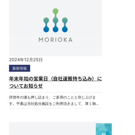
制を実施させていただくことになりました。当面は何か
とご不便をおかけするとは存じますが、万全の準備をし
てまいりますので、何卒ご理解とご協力を賜りますよう
お願い申し上げます。 変更前： 第2・4土曜日及び日
曜日 変更後： 令和7年1月6日(月)より 完全週
休二日制(土曜日・日曜日) ※お盆や年末年始、
その他臨時休業の際はその都度お知らせいたします。
2024年12月25日
最新情報
年末年始の営業日（自社運搬持ち込み）に
ついてお知らせ
拝啓年の瀬も押し詰まり、ご多用のことと存じ上げま
す。平素は当社処分施設をご利用頂きまして、厚く御礼
申し上げます。さて、誠に勝手ながら、弊社の年末年始
の営業は、下記のとおりとさせていただきます。皆様に
は、大変ご迷惑をお掛けしますが、何卒ご容赦願いま
す。本年中ご愛顧に心より御礼申し上げますと共に、皆