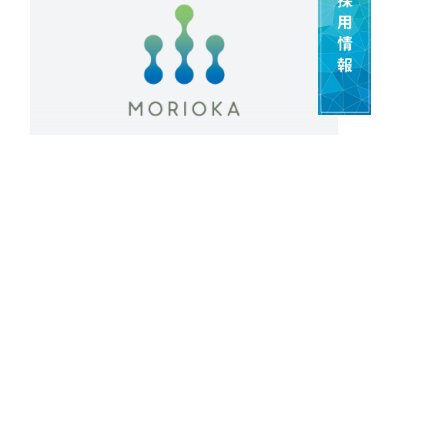
様のご多幸をお祈り致します。 年内営業 令和6年
12月25日㈬ 16：00迄（受付）年始営業 令和7
年 1月 6日㈪ 10：00から営業開始
2024年08月14日
最新情報
令和6年 お盆の休業について
旧盆による業務休止のお知らせ 拝啓 盛夏の候、貴社ま
すますご清栄のこととお慶び申し上げます。平素は当社
処分施設をご利用頂きまして、厚く御礼申し上げます。
さて、旧盆休みとして下記の通り業務を休止致します。
コンテナの交換、設置、引揚につきましては早めのご連
絡を頂きますようお願い申し上げます。皆様には大変ご
迷惑をお掛けしますが何卒ご理解とご協力賜りますよう
もっと見る
お願い致します。 休 業 日 令和6年8月19日
（月） 営業再開日 令和6年8月20日（火） 8：00よ